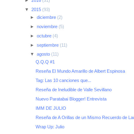
►
2016
(31)
▼
2015
(93)
►
diciembre
(2)
►
noviembre
(5)
►
octubre
(4)
►
septiembre
(11)
▼
agosto
(11)
Q.Q.Q #1
Reseña El Mundo Amarillo de Albert Espinosa
Tag: Las 10 canciones que...
Reseña de Ineludible de Valle Sevillano
Nuevo Paratabai Blogger! Entrevista
IMM DE JULIO
Reseña de A Orillas de un Mismo Recuerdo de Laur
Wrap Up: Julio